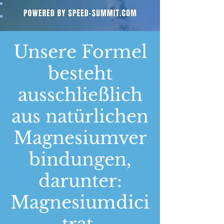
Unsere Formel
besteht
ausschließlich
aus natürlichen
Magnesiumver
bindungen,
darunter:
Magnesiumdici
trat,