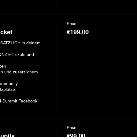
Price
icket
€199.00
ZUSÄTZLICH in deinem 
ONZE-Tickets und 
n​

n und zusätzlichem 
ommunity

zplätze

d-Summit Facebook-
Price
pupils
€99.00