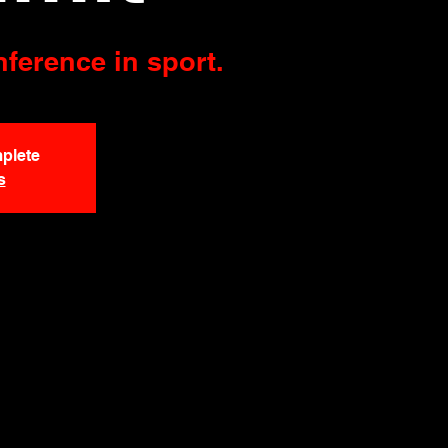
ference in sport.
plete
s