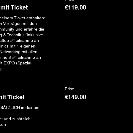
it Ticket
€119.00
 deinem Ticket enthalten: 
 Vorträgen mit den 
munity und erfahre die 
& Technik. ✅Inklusive 
affee ✅Teilnahme an 
nics mit 1 eigenen 
Networking mit allen 
innen! ✅Teilnahme an 
it EXPO (Spezial-
Price
t Ticket
€149.00
ZUSÄTZLICH in deinem 
 und zusätzlich:

en 
