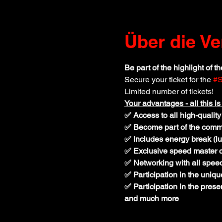
Über die Ve
Be part of the highlight of th
Secure your ticket for the 
#S
Limited number of tickets!
Your advantages - all this is
​✅ Access to all high-quality
✅ Become part of the commun
✅ ​Includes energy break (lu
✅ Exclusive speed master cl
✅ Networking with all speed
✅ Participation in the uniq
✅ Participation in the pres
and much more