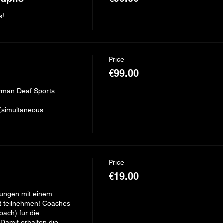
!

Price
€99.00
rman Deaf Sports 
(simultaneous 
Price
€19.00
dungen mit einem 
teilnehmen! Coaches 
ach) für die 
Damit erhalten die 