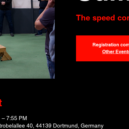
The speed con
Registration com
Other Event
t
 – 7:55 PM
Strobelallee 40, 44139 Dortmund, Germany