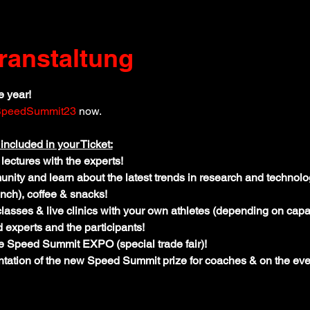
ranstaltung
e year!
peedSummit23
 now.
 included in your Ticket:
 lectures with the experts!
ity and learn about the latest trends in research and technolog
nch), coffee & snacks!
asses & live clinics with your own athletes (depending on capac
 experts and the participants!
ue Speed Summit EXPO (special trade fair)!
entation of the new Speed Summit prize for coaches & on the ev