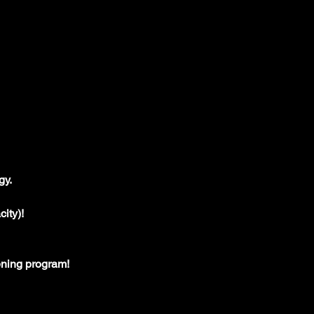
y. 
ity)!
ening program!