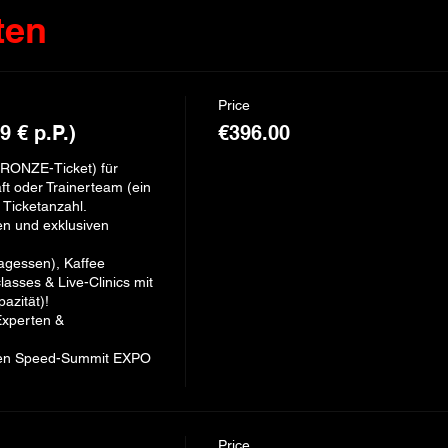
ten
Price
9 € p.P.)
€396.00
RONZE-Ticket) für 
t oder Trainerteam (ein 
Ticketanzahl. 

n und exklusiven 
agessen), Kaffee 

sses & Live-Clinics mit 
zität)! 

xperten & 
gen Speed-Summit EXPO 
Price